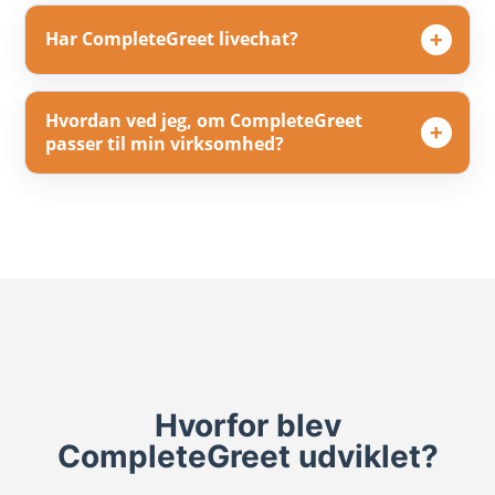
Har CompleteGreet livechat?
Hvordan ved jeg, om CompleteGreet
passer til min virksomhed?
Hvorfor blev
CompleteGreet udviklet?