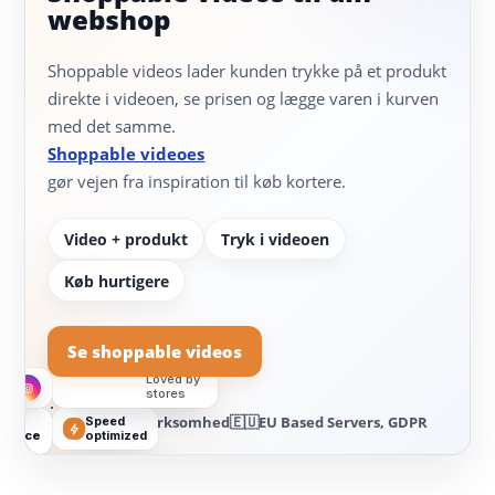
webshop
Shoppable videos lader kunden trykke på et produkt
direkte i videoen, se prisen og lægge varen i kurven
med det samme.
Shoppable videoes
gør vejen fra inspiration til køb kortere.
Video + produkt
Tryk i videoen
Køb hurtigere
12
Se shoppable videos
-22%
Hydrating Serum
reviews
Add to Cart
$49
★★★★★
$63
Loved by
stores
🇩🇰
Dansk virksomhed
🇪🇺
EU Based Servers, GDPR
Speed
merce
optimized
Unmute