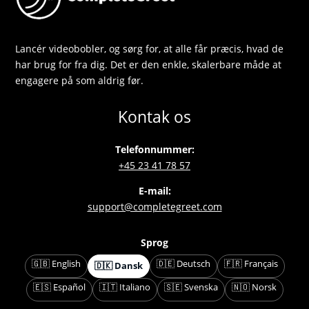
Lancér videobobler, og sørg for, at alle får præcis, hvad de
har brug for fra dig. Det er den enkle, skalerbare måde at
engagere på som aldrig før.
Kontak os
Telefonnummer:
+45 23 41 78 57
E-mail:
support@completegreet.com
Sprog
🇬🇧 English
🇩🇪 Deutsch
🇫🇷 Français
🇩🇰 Dansk
🇪🇸 Español
🇮🇹 Italiano
🇸🇪 Svenska
🇳🇴 Norsk