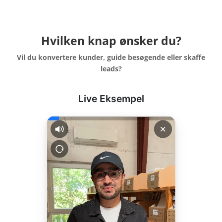
Hvilken knap ønsker du?
Vil du konvertere kunder, guide besøgende eller skaffe
leads?
Live Eksempel
Chat med Support
S
Online
Navn
S
Hej, et øjeblik så skal jeg
være der!
Email
10:28 PM