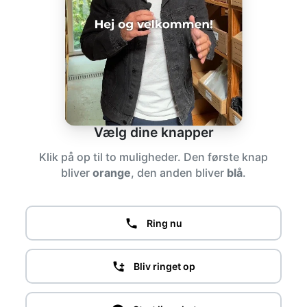
Besked
Send besked
Vælg dine knapper
Vælg knapper herunder
Klik på op til to muligheder. Den første knap
bliver
orange
, den anden bliver
blå
.
↓
Ring nu
Bliv ringet op