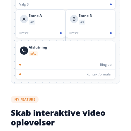
Valg B
Emne A
Emne B
A
B
#2
#3
Næste
Næste
Afslutning
📞
MÅL
Ring op
Kontaktformular
NY FEATURE
Skab interaktive video
oplevelser