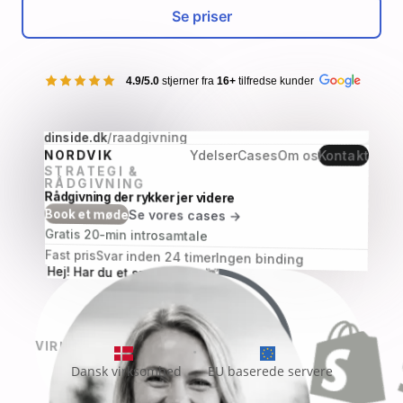
Se priser
4.9/5.0
stjerner fra
16+
tilfredse kunder
/raadgivning
dinside.dk
NORDVIK
Ydelser
Cases
Om os
Kontakt
STRATEGI &
Mød teamet
RÅDGIVNING
Rådgivning der rykker jer videre
Book et møde
Se vores cases →
Gratis 20-min introsamtale
Fast pris
Svar inden 24 timer
Ingen binding
Hej! Har du et spørgsmål? 👋
•
VIRKER MED
Dansk virksomhed
EU baserede servere