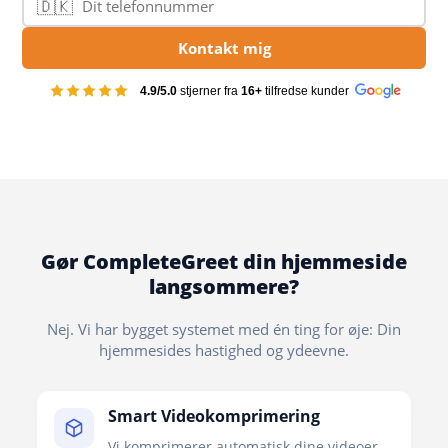
🇩🇰
Telefonnummer
Kontakt mig
4.9/5.0
stjerner fra
16+
tilfredse kunder
Gør CompleteGreet din hjemmeside
langsommere?
Nej. Vi har bygget systemet med én ting for øje: Din
hjemmesides hastighed og ydeevne.
Smart Videokomprimering
Vi komprimerer automatisk dine videoer,