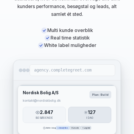
kunders performance, besøgstal og leads, alt
samlet ét sted.
Multi kunde overblik
Real time statistik
White label muligheder
agency.completegreet.com
Nordisk Bolig A/S
Plan: Build
kontakt@nordiskbolig.dk
2.847
127
BESØGENDE
I DAG
Aktiv i dag
Analytics
Leads
Log ind