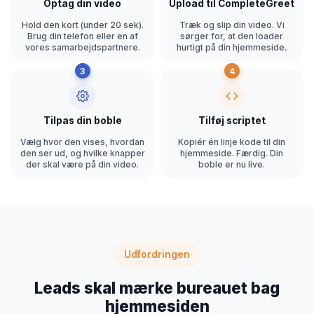
Optag din video
Upload til CompleteGreet
Hold den kort (under 20 sek).
Træk og slip din video. Vi
Brug din telefon eller en af
sørger for, at den loader
vores samarbejdspartnere.
hurtigt på din hjemmeside.
3
4
Tilpas din boble
Tilføj scriptet
Vælg hvor den vises, hvordan
Kopiér én linje kode til din
den ser ud, og hvilke knapper
hjemmeside. Færdig. Din
der skal være på din video.
boble er nu live.
Udfordringen
Leads skal mærke bureauet bag
hjemmesiden