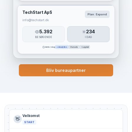
TechStart ApS
Plan: Expand
info@techstart.dk
5.392
234
BESØGENDE
I DAG
Aktiv i dag
Analytics
Leads
Log ind
Bliv bureaupartner
Velkomst
👋
START