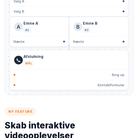
Valg A
Valg B
Emne A
Emne B
A
B
#2
#3
Næste
Næste
Afslutning
📞
MÅL
Ring op
Kontaktformular
NY FEATURE
Skab interaktive
videooplevelser