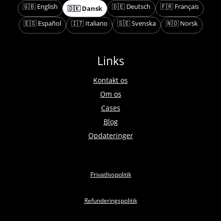
🇬🇧 English
🇩🇪 Deutsch
🇫🇷 Français
🇩🇰 Dansk
🇪🇸 Español
🇮🇹 Italiano
🇸🇪 Svenska
🇳🇴 Norsk
Links
Kontakt os
Om os
Cases
Blog
Opdateringer
Privatlivspolitik
Refunderingspolitik