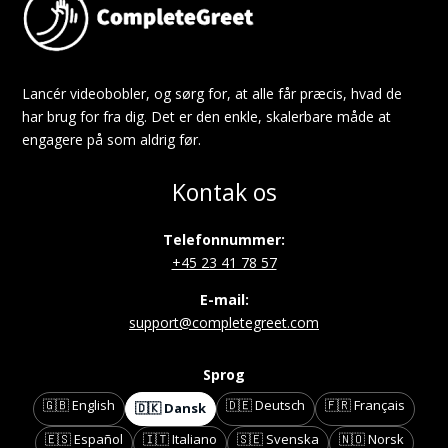
Lancér videobobler, og sørg for, at alle får præcis, hvad de
har brug for fra dig. Det er den enkle, skalerbare måde at
engagere på som aldrig før.
Kontak os
Telefonnummer:
+45 23 41 78 57
E-mail:
support@completegreet.com
Sprog
🇬🇧 English
🇩🇪 Deutsch
🇫🇷 Français
🇩🇰 Dansk
🇪🇸 Español
🇮🇹 Italiano
🇸🇪 Svenska
🇳🇴 Norsk