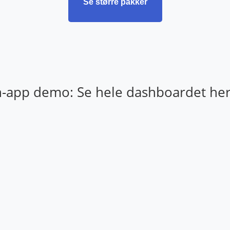
Se større pakker
n-app demo: Se hele dashboardet her