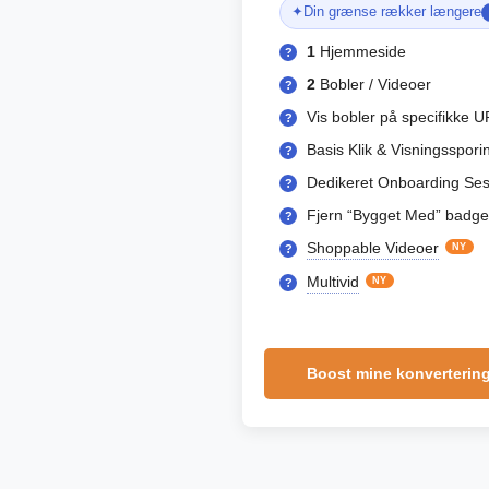
✦
Din grænse rækker længere
1
Hjemmeside
?
2
Bobler / Videoer
?
Vis bobler på specifikke U
?
Basis Klik & Visningsspori
?
Dedikeret Onboarding Ses
?
Fjern “Bygget Med” badge
?
Shoppable Videoer
NY
?
Multivid
NY
?
Boost mine konverterin