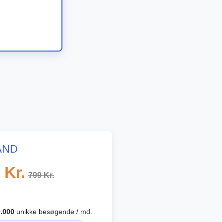
AND
Kr.
799 Kr.
.000
unikke besøgende / md.