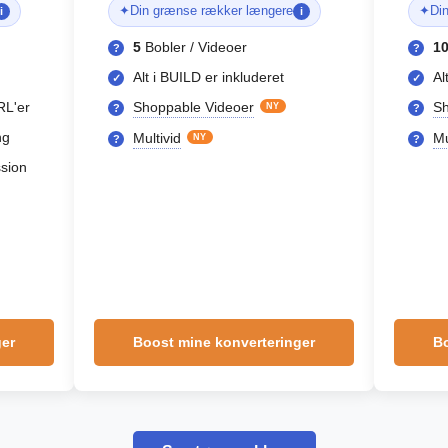
✦
Din grænse rækker længere
✦
Di
i
i
5
Bobler / Videoer
1
?
?
Alt i BUILD er inkluderet
Al
✓
✓
RL'er
Shoppable Videoer
Sh
NY
?
?
ng
Multivid
Mu
NY
?
?
sion
ger
Boost mine konverteringer
Bo