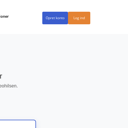
ioner
Opret konto
Log ind
r
eohilsen.