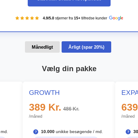
4.9/5.0
stjerner fra
15+
tilfredse kunder
Månedligt
Årligt (spar 20%)
Vælg din pakke
GROWTH
EXP
389
Kr.
639
486 Kr.
/måned
/måned
 md.
10.000
unikke besøgende / md.
30
?
?