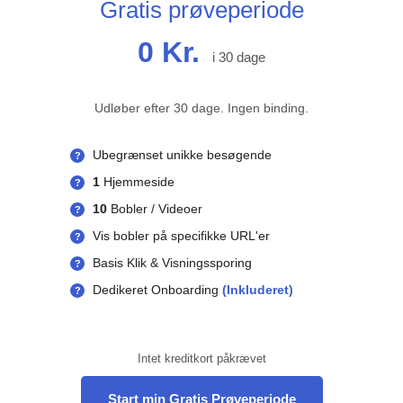
Gratis prøveperiode
0 Kr.
i 30 dage
Udløber efter 30 dage. Ingen binding.
Ubegrænset unikke besøgende
?
1
Hjemmeside
?
10
Bobler / Videoer
?
Vis bobler på specifikke URL'er
?
Basis Klik & Visningssporing
?
Dedikeret Onboarding
(Inkluderet)
?
Intet kreditkort påkrævet
Start min Gratis Prøveperiode