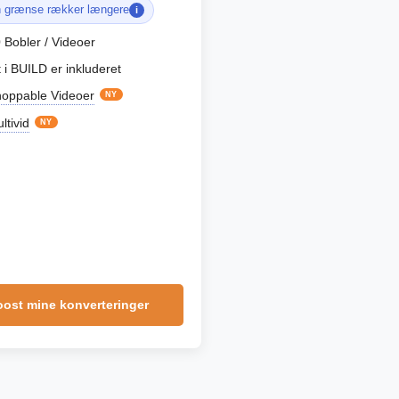
n grænse rækker længere
i
0
Bobler / Videoer
t i BUILD er inkluderet
oppable Videoer
NY
ltivid
NY
ost mine konverteringer