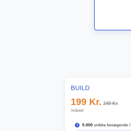
BUILD
199
Kr.
249 Kr.
/måned
5.000
unikke besøgende /
?